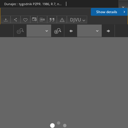
Dunajec : tygodnik PZPR. 1986, R.7, nr 32(301)
Show details
DJVU