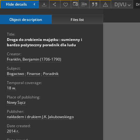
DJVU
Hide details
Object description
Files list
Title:
Droga do zrobienia majątku : sumienny i
bardzo pożyteczny poradnik dla ludu
Creator:
Franklin, Benjamin (1706-1790)
Subject:
Bogactwo
;
Finanse
;
Poradnik
Temporal coverage:
18 w.
Place of publishing:
Nowy Sącz
Publisher:
nakładem i drukiem J.K. Jakubowskiego
Date created:
2014 r.