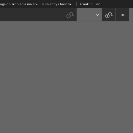
Droga do zrobienia majątku : sumienny i bardzo pożyteczny poradnik dla ludu
Franklin, Benjamin (1706-1790)