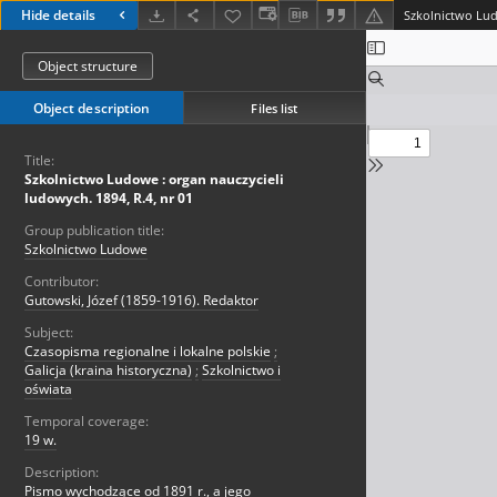
Hide details
Object structure
Object description
Files list
Title:
Szkolnictwo Ludowe : organ nauczycieli
ludowych. 1894, R.4, nr 01
Group publication title:
Szkolnictwo Ludowe
Contributor:
Gutowski, Józef (1859-1916). Redaktor
Subject:
Czasopisma regionalne i lokalne polskie
;
Galicja (kraina historyczna)
;
Szkolnictwo i
oświata
Temporal coverage:
19 w.
Description:
Pismo wychodzące od 1891 r., a jego