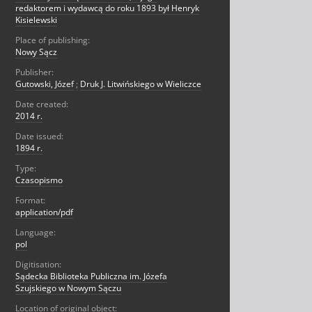
redaktorem i wydawcą do roku 1893 był Henryk
Kisielewski
Place of publishing:
Nowy Sącz
Publisher:
Gutowski, Józef
;
Druk J. Litwińskiego w Wieliczce
Date created:
2014 r.
Date issued:
1894 r.
Type:
Czasopismo
Format:
application/pdf
Language:
pol
Digitisation:
Sądecka Biblioteka Publiczna im. Józefa
Szujskiego w Nowym Sączu
Location of original object: