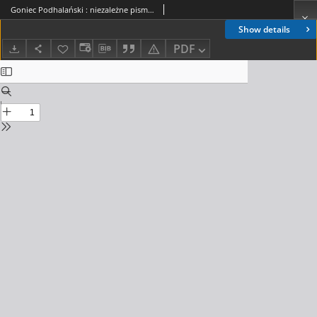
Goniec Podhalański : niezależne pismo polityczne, społeczno-gospodarcze i literackie. 1927, R.2, nr 07
Show details
PDF