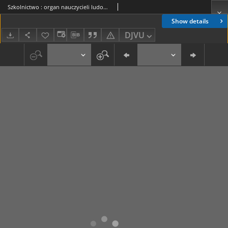
Szkolnictwo : organ nauczycieli ludowych. 1908, R.18, nr 31
Show details
DJVU