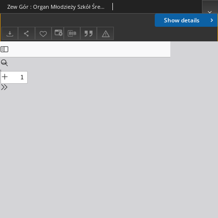
Zew Gór : Organ Młodzieży Szkół Średnich w Nowym Sączu. 1936, R. 3, nr 25
Show details