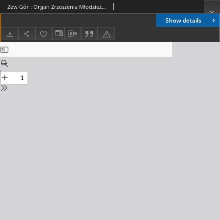
Zew Gór : Organ Zrzeszenia Młodzieży Szkół Średnich w Nowym Sączu. 1936, R. 4, nr 20
Show details