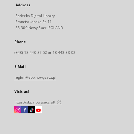
Address
Sądecka Digital Library
Franciszkanska St. 11
33-300 Nowy Sacz, POLAND
Phone
(+48) 18-443-87-52 or 18-443-83-02
E-Mail
region@sbp.nowysacz.pl
Visit us!
https://sbp.nowysacz.pl/
Instagram
Facebook
Instagram
Instagram
External
External
External
External
link,
link,
link,
link,
will
will
will
will
open
open
open
open