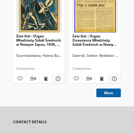
Zew Gór : Organ
Zew Gór : Organ
Zew
Młodzieży Szkół Średnich
Zrzeszenia Młodzieży
Zrz
w Nowym Sączu. 1936, R.
Szkół Średnich w Nowym
Sz
3, nr 26
Sączu. 1935, R. 3, nr 15
Sąc
Szurmiakówna, Halina Barbara (1920-1945). Redaktor naczelny
Siwirski, Stefan. Redaktor naczelny
Siw
Czasopismo
Czasopismo
Cza
More
CONTACT DETAILS