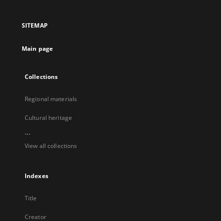
in
in
in
in
a
a
a
a
SITEMAP
new
new
new
new
tab
tab
tab
tab
Main page
Collections
Regional materials
Cultural heritage
...
View all collections
Indexes
Title
Creator