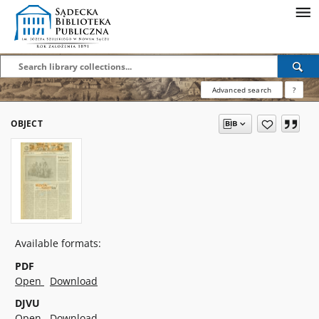
Advanced search
?
OBJECT
Available formats:
PDF
Open
Download
DJVU
Open
Download